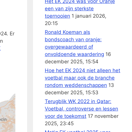
Het EK 2024 was voor Oranje
een van zijn sterkste
toernooien
1 januari 2026,
20:15
Ronald Koeman als
024. Er
bondscoach van oranje:
in
overgewaardeerd of
K
onvoldoende waardering
16
december 2025, 15:54
Hoe het EK 2024 niet alleen het
voetbal maar ook de branche
rondom weddenschappen
13
december 2025, 15:53
Terugblik WK 2022 in Qatar:
Voetbal, controverse en lessen
voor de toekomst
17 november
2025, 23:45