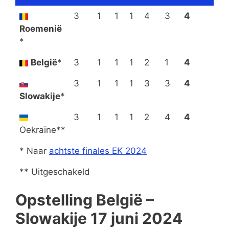
3
1
1
1
4
3
4
Roemenië
*
België
*
3
1
1
1
2
1
4
3
1
1
1
3
3
4
Slowakije
*
3
1
1
1
2
4
4
Oekraïne**
* Naar
achtste finales EK 2024
** Uitgeschakeld
Opstelling België –
Slowakije 17 juni 2024