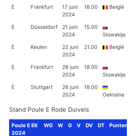
E
Frankfurt
17 juni
18.00
België
2024
S
E
Düsseldorf
21 juni
15.00
2024
Slowakije
O
E
Keulen
22 juni
21.00
België
2024
R
E
Frankfurt
26 juni
18.00
2024
Slowakije
R
E
Stuttgart
26 juni
18.00
2024
Oekraïne
Stand Poule E Rode Duivels
Poule E EK
WG
W
G
V
DV
DT
Punten
2024