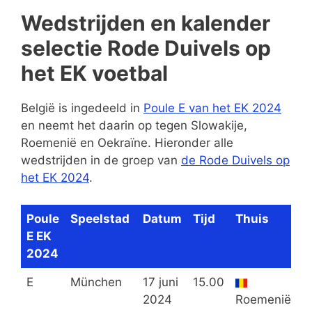
Wedstrijden en kalender
selectie Rode Duivels op
het EK voetbal
België is ingedeeld in
Poule E van het EK 2024
en neemt het daarin op tegen Slowakije,
Roemenië en Oekraïne. Hieronder alle
wedstrijden in de groep van
de Rode Duivels op
het EK 2024
.
Poule
Speelstad
Datum
Tijd
Thuis
U
E EK
2024
E
München
17 juni
15.00
2024
Roemenië
O