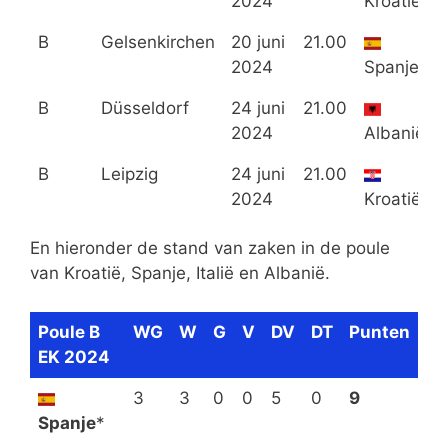
2024
Kroatië
B
Gelsenkirchen
20 juni
21.00
2024
Spanje
B
Düsseldorf
24 juni
21.00
2024
Albanië
B
Leipzig
24 juni
21.00
2024
Kroatië
En hieronder de stand van zaken in de poule
van Kroatië, Spanje, Italië en Albanië.
Poule B
WG
W
G
V
DV
DT
Punten
EK 2024
3
3
0
0
5
0
9
Spanje
*