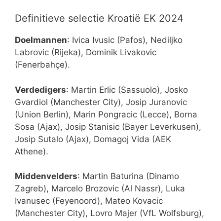
Definitieve selectie Kroatië EK 2024
Doelmannen
: Ivica Ivusic (Pafos), Nediljko
Labrovic (Rijeka), Dominik Livakovic
(Fenerbahçe).
Verdedigers
: Martin Erlic (Sassuolo), Josko
Gvardiol (Manchester City), Josip Juranovic
(Union Berlin), Marin Pongracic (Lecce), Borna
Sosa (Ajax), Josip Stanisic (Bayer Leverkusen),
Josip Sutalo (Ajax), Domagoj Vida (AEK
Athene).
Middenvelders
: Martin Baturina (Dinamo
Zagreb), Marcelo Brozovic (Al Nassr), Luka
Ivanusec (Feyenoord), Mateo Kovacic
(Manchester City), Lovro Majer (VfL Wolfsburg),