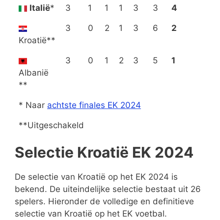
Italië
*
3
1
1
1
3
3
4
3
0
2
1
3
6
2
Kroatië**
3
0
1
2
3
5
1
Albanië
**
* Naar
achtste finales EK 2024
**Uitgeschakeld
Selectie Kroatië EK 2024
De selectie van Kroatië op het EK 2024 is
bekend. De uiteindelijke selectie bestaat uit 26
spelers. Hieronder de volledige en definitieve
selectie van Kroatië op het EK voetbal.