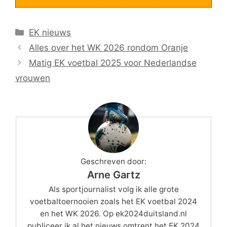
Categorieën
EK nieuws
Alles over het WK 2026 rondom Oranje
Matig EK voetbal 2025 voor Nederlandse
vrouwen
Geschreven door:
Arne Gartz
Als sportjournalist volg ik alle grote
voetbaltoernooien zoals het EK voetbal 2024
en het WK 2026. Op ek2024duitsland.nl
publiceer ik al het nieuws omtrent het EK 2024