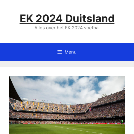
Ga
naar
EK 2024 Duitsland
de
inhoud
Alles over het EK 2024 voetbal
Menu