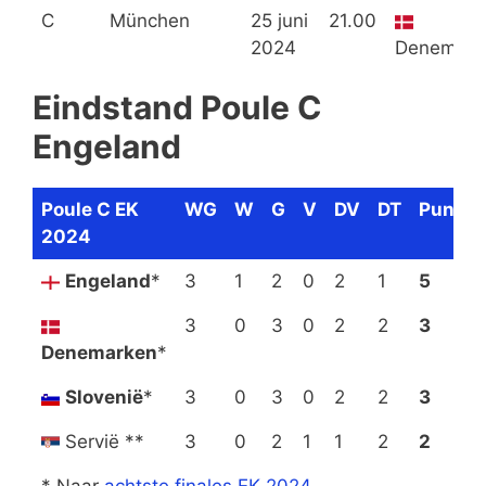
C
München
25 juni
21.00
2024
Denemark
Eindstand Poule C
Engeland
Poule C EK
WG
W
G
V
DV
DT
Punten
2024
Engeland
*
3
1
2
0
2
1
5
3
0
3
0
2
2
3
Denemarken
*
Slovenië
*
3
0
3
0
2
2
3
Servië **
3
0
2
1
1
2
2
* Naar
achtste finales EK 2024