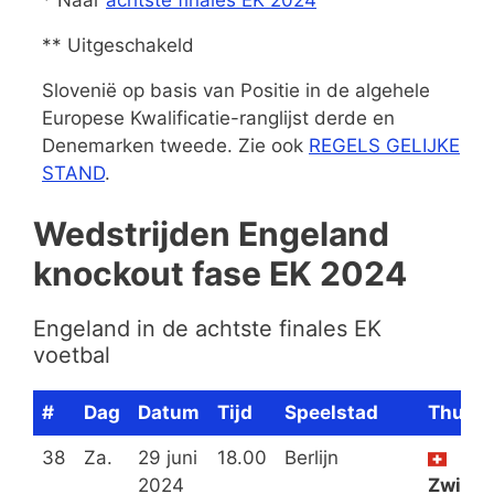
** Uitgeschakeld
Slovenië op basis van Positie in de algehele
Europese Kwalificatie-ranglijst derde en
Denemarken tweede. Zie ook
REGELS GELIJKE
STAND
.
Wedstrijden Engeland
knockout fase EK 2024
Engeland in de achtste finales EK
voetbal
#
Dag
Datum
Tijd
Speelstad
Thuis
38
Za.
29 juni
18.00
Berlijn
2024
Zwitse