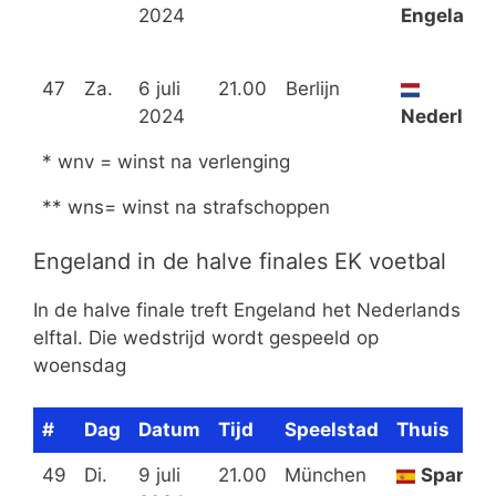
2024
Engeland
47
Za.
6 juli
21.00
Berlijn
2024
Nederlan
* wnv = winst na verlenging
** wns= winst na strafschoppen
Engeland in de halve finales EK voetbal
In de halve finale treft Engeland het Nederlands
elftal. Die wedstrijd wordt gespeeld op
woensdag
#
Dag
Datum
Tijd
Speelstad
Thuis
49
Di.
9 juli
21.00
München
Spanje