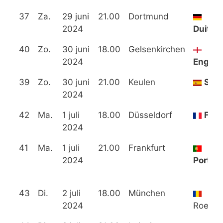
37
Za.
29 juni
21.00
Dortmund
2024
Duitsl
40
Zo.
30 juni
18.00
Gelsenkirchen
2024
Engela
39
Zo.
30 juni
21.00
Keulen
Spa
2024
42
Ma.
1 juli
18.00
Düsseldorf
Fran
2024
41
Ma.
1 juli
21.00
Frankfurt
2024
Portug
43
Di.
2 juli
18.00
München
2024
Roemen