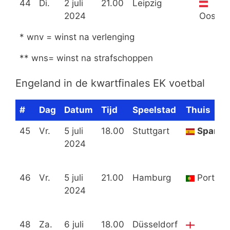
44
Di.
2 juli
21.00
Leipzig
2024
Oostenr
* wnv = winst na verlenging
** wns= winst na strafschoppen
Engeland in de kwartfinales EK voetbal
#
Dag
Datum
Tijd
Speelstad
Thuis
45
Vr.
5 juli
18.00
Stuttgart
Spanje
2024
46
Vr.
5 juli
21.00
Hamburg
Portuga
2024
48
Za.
6 juli
18.00
Düsseldorf