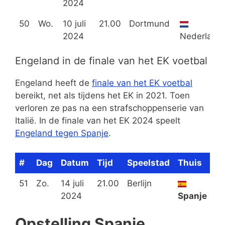
2024
50
Wo.
10 juli
21.00
Dortmund
2024
Nederland
Engeland in de finale van het EK voetbal
Engeland heeft de
finale van het EK voetbal
bereikt, net als tijdens het EK in 2021. Toen
verloren ze pas na een strafschoppenserie van
Italië. In de finale van het EK 2024 speelt
Engeland tegen Spanje
.
#
Dag
Datum
Tijd
Speelstad
Thuis
Ui
51
Zo.
14 juli
21.00
Berlijn
2024
Spanje
En
Opstelling Spanje