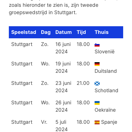
zoals hieronder te zien is, zijn tweede
groepswedstrijd in Stuttgart.
Speelstad
Dag
Datum
Tijd
Thuis
Uit
Stuttgart
Zo.
16 juni
18.00
2024
Slovenië
De
Stuttgart
Wo.
19 juni
18.00
H
2024
Duitsland
Stuttgart
Zo.
23 juni
21.00
H
2024
Schotland
Stuttgart
Wo.
26 juni
18.00
B
2024
Oekraïne
Stuttgart
Vr.
5 juli
18.00
Spanje
D
2024