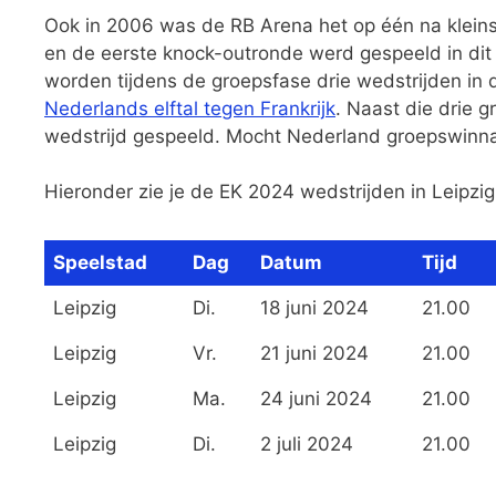
Ook in 2006 was de RB Arena het op één na kleinst
en de eerste knock-outronde werd gespeeld in dit s
worden tijdens de groepsfase drie wedstrijden in
Nederlands elftal tegen Frankrijk
.
Naast die drie g
wedstrijd gespeeld. Mocht Nederland groepswinnaar
Hieronder zie je de EK 2024 wedstrijden in Leipzig
Speelstad
Dag
Datum
Tijd
Leipzig
Di.
18 juni 2024
21.00
Leipzig
Vr.
21 juni 2024
21.00
Leipzig
Ma.
24 juni 2024
21.00
Leipzig
Di.
2 juli 2024
21.00