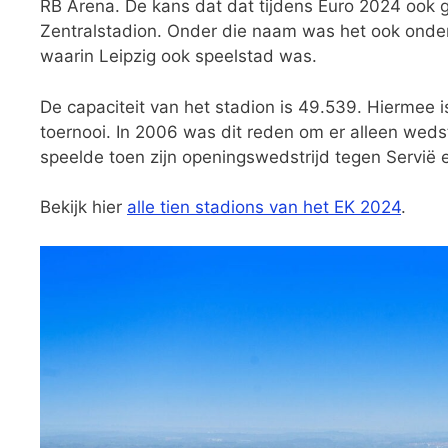
RB Arena. De kans dat dat tijdens Euro 2024 ook geb
Zentralstadion. Onder die naam was het ook onder
waarin Leipzig ook speelstad was.
De capaciteit van het stadion is 49.539. Hiermee 
toernooi.
In 2006 was dit reden om er alleen wedst
speelde toen zijn openingswedstrijd tegen Servië 
Bekijk hier
alle tien stadions van het EK 2024
.