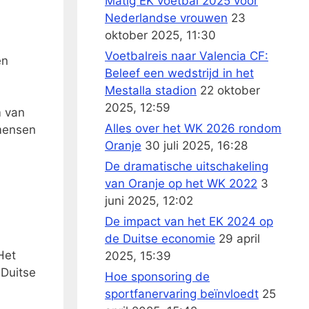
Matig EK voetbal 2025 voor
Nederlandse vrouwen
23
oktober 2025, 11:30
Voetbalreis naar Valencia CF:
en
Beleef een wedstrijd in het
Mestalla stadion
22 oktober
2025, 12:59
m van
Alles over het WK 2026 rondom
 mensen
Oranje
30 juli 2025, 16:28
De dramatische uitschakeling
van Oranje op het WK 2022
3
juni 2025, 12:02
De impact van het EK 2024 op
de Duitse economie
29 april
Het
2025, 15:39
-Duitse
Hoe sponsoring de
sportfanervaring beïnvloedt
25