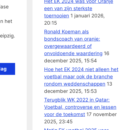
Het EK 2024 was voor Oranje
fase
een van zijn sterkste
toernooien
1 januari 2026,
n het
20:15
Ronald Koeman als
eipzig.
bondscoach van oranje:
overgewaardeerd of
onvoldoende waardering
16
december 2025, 15:54
lag
Hoe het EK 2024 niet alleen het
voetbal maar ook de branche
rondom weddenschappen
13
december 2025, 15:53
Terugblik WK 2022 in Qatar:
Voetbal, controverse en lessen
voor de toekomst
17 november
2025, 23:45