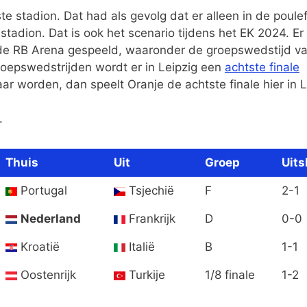
e stadion. Dat had als gevolg dat er alleen in de poule
tadion. Dat is ook het scenario tijdens het EK 2024. Er
 de RB Arena gespeeld, waaronder de groepswedstijd va
roepswedstrijden wordt er in Leipzig een
achtste finale
 worden, dan speelt Oranje de achtste finale hier in L
.
Thuis
Uit
Groep
Uits
Portugal
Tsjechië
F
2-1
Nederland
Frankrijk
D
0-0
Kroatië
Italië
B
1-1
Oostenrijk
Turkije
1/8 finale
1-2