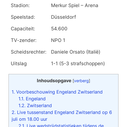
Stadion:
Merkur Spiel – Arena
Speelstad:
Düsseldorf
Capaciteit:
54.600
TV-zender:
NPO 1
Scheidsrechter:
Daniele Orsato (Italië)
Uitslag
1-1 (5-3 strafschoppen)
Inhoudsopgave
[
verberg
]
1.
Voorbeschouwing Engeland Zwitserland
1.1.
Engeland
1.2.
Zwitserland
2.
Live tussenstand Engeland Zwitserland op 6
juli om 18.00 uur
2.1.
Live wedstrijdstatistieken tijdens de