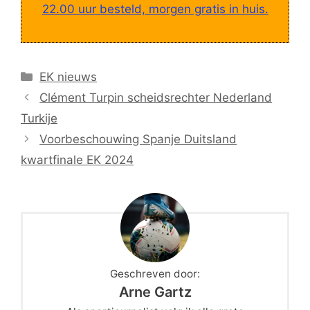
22.00 uur besteld, morgen gratis in huis.
Categorieën
EK nieuws
Clément Turpin scheidsrechter Nederland
Turkije
Voorbeschouwing Spanje Duitsland
kwartfinale EK 2024
Geschreven door:
Arne Gartz