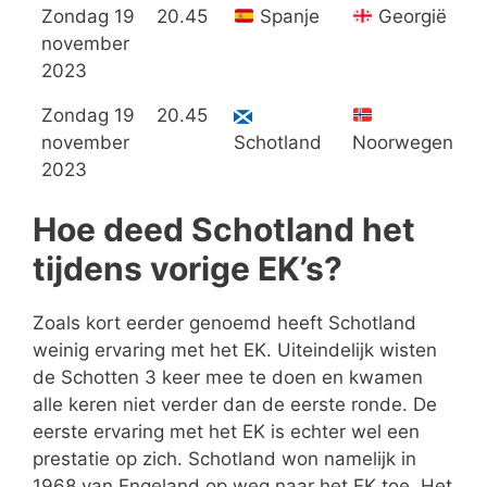
Zondag 19
20.45
Spanje
Georgië
3
november
2023
Zondag 19
20.45
3
november
Schotland
Noorwegen
2023
Hoe deed Schotland het
tijdens vorige EK’s?
Zoals kort eerder genoemd heeft Schotland
weinig ervaring met het EK. Uiteindelijk wisten
de Schotten 3 keer mee te doen en kwamen
alle keren niet verder dan de eerste ronde. De
eerste ervaring met het EK is echter wel een
prestatie op zich. Schotland won namelijk in
1968 van Engeland op weg naar het EK toe. Het