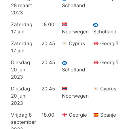
28 maart
Schotland
2023
Zaterdag
18.00
1
17 juni
Noorwegen
Schotland
Zaterdag
20.45
Cyprus
Georgië
1
17 juni
Dinsdag
20.45
Georgië
2
20 juni
Schotland
2023
Dinsdag
20.45
Cyprus
3
20 juni
Noorwegen
2023
Vrijdag 8
18.00
Georgië
Spanje
1
september