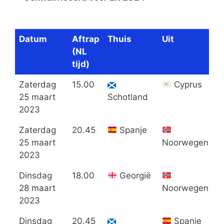
Datum
Aftrap
Thuis
Uit
U
(NL
tijd)
Zaterdag
15.00
Cyprus
3
25 maart
Schotland
2023
Zaterdag
20.45
Spanje
3
25 maart
Noorwegen
2023
Dinsdag
18.00
Georgië
1
28 maart
Noorwegen
2023
Dinsdag
20.45
Spanje
2