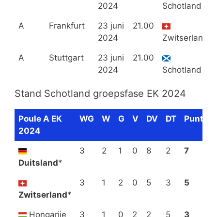
2024
Schotland
A
Frankfurt
23 juni
21.00
2024
Zwitserland
A
Stuttgart
23 juni
21.00
2024
Schotland
Stand Schotland groepsfase EK 2024
Poule A EK
WG
W
G
V
DV
DT
Punten
2024
3
2
1
0
8
2
7
Duitsland
*
3
1
2
0
5
3
5
Zwitserland
*
Hongarije
3
1
0
2
2
5
3