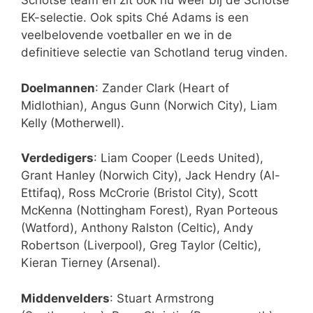
Schotse team en zit ook nu weer bij de Schotse
EK-selectie. Ook spits Ché Adams is een
veelbelovende voetballer en we in de
definitieve selectie van Schotland terug vinden.
Doelmannen
: Zander Clark (Heart of
Midlothian), Angus Gunn (Norwich City), Liam
Kelly (Motherwell).
Verdedigers
: Liam Cooper (Leeds United),
Grant Hanley (Norwich City), Jack Hendry (Al-
Ettifaq), Ross McCrorie (Bristol City), Scott
McKenna (Nottingham Forest), Ryan Porteous
(Watford), Anthony Ralston (Celtic), Andy
Robertson (Liverpool), Greg Taylor (Celtic),
Kieran Tierney (Arsenal).
Middenvelders
: Stuart Armstrong