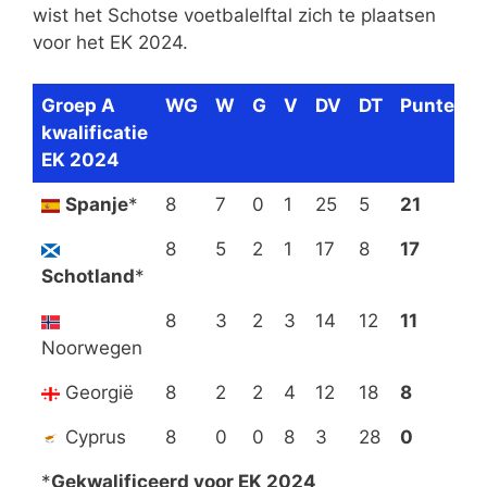
wist het Schotse voetbalelftal zich te plaatsen
voor het EK 2024.
Groep A
WG
W
G
V
DV
DT
Punten
kwalificatie
EK 2024
Spanje
*
8
7
0
1
25
5
21
8
5
2
1
17
8
17
Schotland
*
8
3
2
3
14
12
11
Noorwegen
Georgië
8
2
2
4
12
18
8
Cyprus
8
0
0
8
3
28
0
*
Gekwalificeerd voor EK 2024