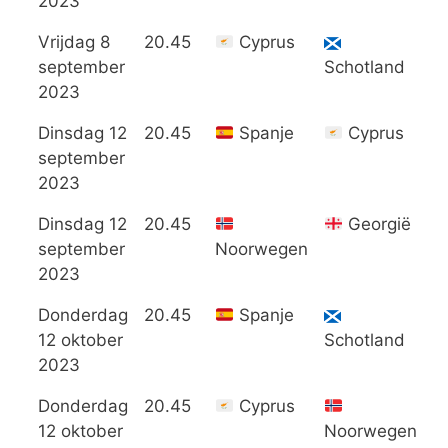
2023
Vrijdag 8
20.45
Cyprus
0
september
Schotland
2023
Dinsdag 12
20.45
Spanje
Cyprus
6
september
2023
Dinsdag 12
20.45
Georgië
2
september
Noorwegen
2023
Donderdag
20.45
Spanje
2
12 oktober
Schotland
2023
Donderdag
20.45
Cyprus
0
12 oktober
Noorwegen