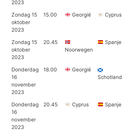
2023
Zondag 15
15.00
Georgië
Cyprus
4
oktober
2023
Zondag 15
20.45
Spanje
0
oktober
Noorwegen
2023
Donderdag
18.00
Georgië
2
16
Schotland
november
2023
Donderdag
20.45
Cyprus
Spanje
1
16
november
2023