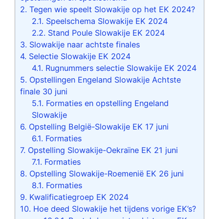
2.
Tegen wie speelt Slowakije op het EK 2024?
2.1.
Speelschema Slowakije EK 2024
2.2.
Stand Poule Slowakije EK 2024
3.
Slowakije naar achtste finales
4.
Selectie Slowakije EK 2024
4.1.
Rugnummers selectie Slowakije EK 2024
5.
Opstellingen Engeland Slowakije Achtste
finale 30 juni
5.1.
Formaties en opstelling Engeland
Slowakije
6.
Opstelling België-Slowakije EK 17 juni
6.1.
Formaties
7.
Opstelling Slowakije-Oekraïne EK 21 juni
7.1.
Formaties
8.
Opstelling Slowakije-Roemenië EK 26 juni
8.1.
Formaties
9.
Kwalificatiegroep EK 2024
10.
Hoe deed Slowakije het tijdens vorige EK’s?