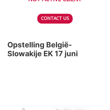
CONTACT US
Opstelling België-
Slowakije EK 17 juni