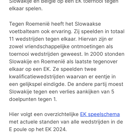
Slowakije en België op een EK toernooi tegen
elkaar spelen.
Tegen Roemenië heeft het Slowaakse
voetbalteam ook ervaring. Zij speelden in totaal
11 wedstrijden tegen elkaar. Hiervan zijn er
zowel vriendschappelijke ontmoetingen als
toernooi wedstrijden geweest. In 2000 stonden
Slowakije en Roemenië als laatste tegenover
elkaar op een EK. Ze speelden twee
kwalificatiewedstrijden waarvan er eentje in
een gelijkspel eindigde. De andere partij moest
Slowakije tegen een verlies aankijken van 5
doelpunten tegen 1.
Hier volgt een overzichtelijke
EK speelschema
met actuele standen van alle wedstrijden in de
E poule op het EK 2024.