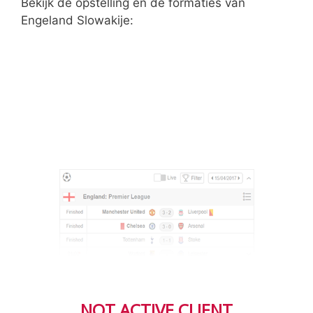
Bekijk de opstelling en de formaties van
Engeland Slowakije:
NOT ACTIVE CLIENT