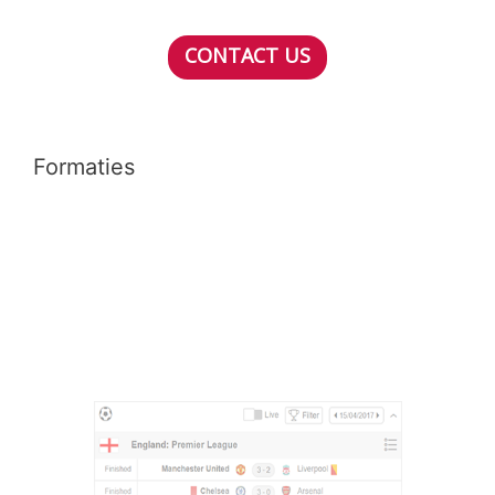
CONTACT US
Formaties