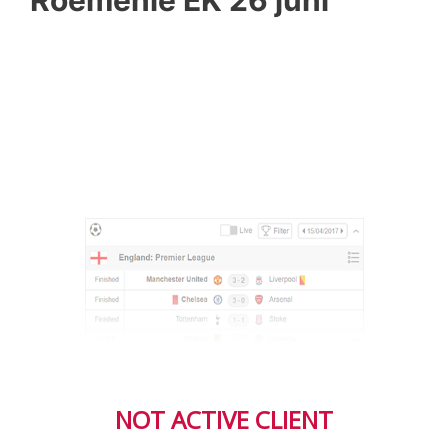
NOT ACTIVE CLIENT