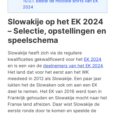
10.0.1.
Bestel de mooiste shirts van EK
2024
Slowakije op het EK 2024
– Selectie, opstellingen en
speelschema
Slowakije heeft zich via de reguliere
kwalificaties gekwalificeerd voor het
EK 2024
en is een van de
deelnemers van het EK 2024
.
Het land dat voor het eerst aan het WK
meedeed in 2012 als Slowakije. Een paar jaar
lukten het de Slowaken ook om aan een EK
deel te nemen. Het EK van 2016 werd toen in
Frankrijk gehouden en Slowakije mocht naar het
Franse land afreizen. Daar wist Slowakije de
eerste ronde door te komen en speelde de