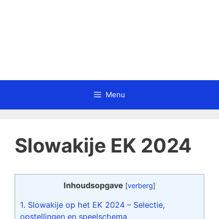
Menu
Slowakije EK 2024
Inhoudsopgave
[
verberg
]
1.
Slowakije op het EK 2024 – Selectie,
opstellingen en speelschema