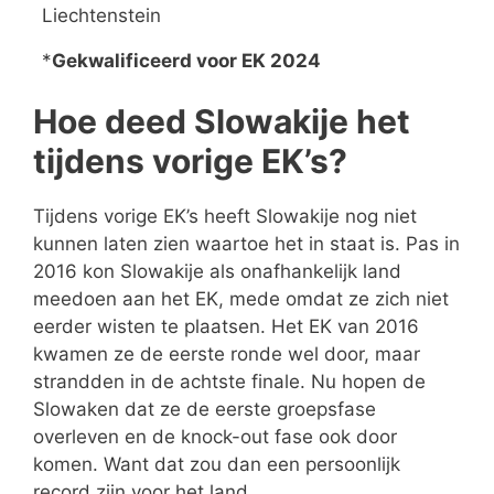
Liechtenstein
*
Gekwalificeerd voor EK 2024
Hoe deed Slowakije het
tijdens vorige EK’s?
Tijdens vorige EK’s heeft Slowakije nog niet
kunnen laten zien waartoe het in staat is. Pas in
2016 kon Slowakije als onafhankelijk land
meedoen aan het EK, mede omdat ze zich niet
eerder wisten te plaatsen. Het EK van 2016
kwamen ze de eerste ronde wel door, maar
strandden in de achtste finale. Nu hopen de
Slowaken dat ze de eerste groepsfase
overleven en de knock-out fase ook door
komen. Want dat zou dan een persoonlijk
record zijn voor het land.