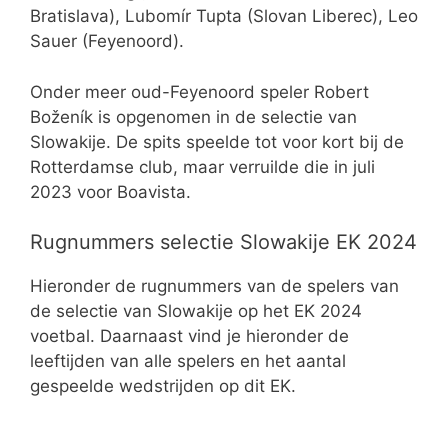
Bratislava), Lubomír Tupta (Slovan Liberec), Leo
Sauer (Feyenoord).
Onder meer oud-Feyenoord speler Robert
Boženík is opgenomen in de selectie van
Slowakije. De spits speelde tot voor kort bij de
Rotterdamse club, maar verruilde die in juli
2023 voor Boavista.
Rugnummers selectie Slowakije EK 2024
Hieronder de rugnummers van de spelers van
de selectie van Slowakije op het EK 2024
voetbal. Daarnaast vind je hieronder de
leeftijden van alle spelers en het aantal
gespeelde wedstrijden op dit EK.