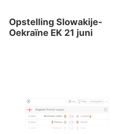
Opstelling Slowakije-
Oekraïne EK 21 juni