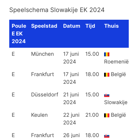
Speelschema Slowakije EK 2024
Poule
Speelstad
Datum
Tijd
Thuis
U
E EK
2024
E
München
17 juni
15.00
2024
Roemenië
O
E
Frankfurt
17 juni
18.00
België
2024
S
E
Düsseldorf
21 juni
15.00
2024
Slowakije
O
E
Keulen
22 juni
21.00
België
2024
R
E
Frankfurt
26 juni
18.00