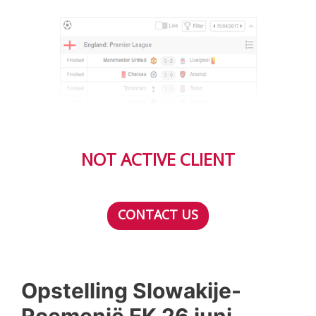
NOT ACTIVE CLIENT
CONTACT US
Opstelling Slowakije-
Roemenië EK 26 juni