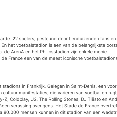
arde. 22 spelers, gesteund door tienduizenden fans en
r. En het voetbalstadion is een van de belangrijkste oor
, de ArenA en het Philipsstadion zijn enkele mooie
e de France een van de meest iconische voetbalstadions
lstadions in Frankrijk. Gelegen in Saint-Denis, een voo
n cultuur manifestaties, die variëren van voetbal en rugb
-Z, Coldplay, U2, The Rolling Stones, DJ Tiësto en An
een verassing overigens. Het Stade de France overtref
a 80.000 mensen kunnen in dit stadion van een wedstri