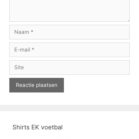
Naam
E-
mail
Site
Shirts EK voetbal