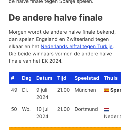
de halve finale tegen Spanje spelen.
De andere halve finale
Morgen wordt de andere halve finale bekend,
dan spelen Engeland en Zwitserland tegen
elkaar en het
Nederlands elftal tegen Turkije
.
Die beide winnaars vormen de andere halve
finale van het EK 2024.
#
Dag
Datum
Tijd
Speelstad
Thuis
49
Di.
9 juli
21.00
München
Spanje
2024
50
Wo.
10 juli
21.00
Dortmund
2024
Nederland