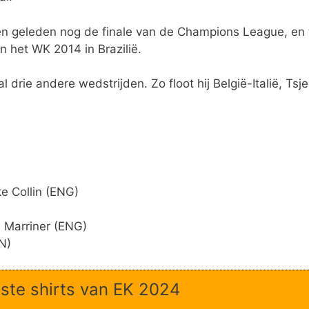
den geleden nog de finale van de Champions League, en
an het WK 2014 in Brazilië.
drie andere wedstrijden. Zo floot hij België-Italië, Tsj
e Collin (ENG)
 Marriner (ENG)
N)
ste shirts van EK 2024