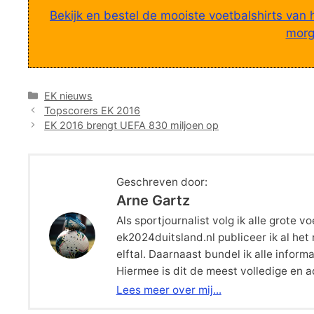
Bekijk en bestel de mooiste voetbalshirts van 
morge
Categorieën
EK nieuws
Topscorers EK 2016
EK 2016 brengt UEFA 830 miljoen op
Geschreven door:
Arne Gartz
Als sportjournalist volg ik alle grote
ek2024duitsland.nl publiceer ik al he
elftal. Daarnaast bundel ik alle inform
Hiermee is dit de meest volledige en 
Lees meer over mij...