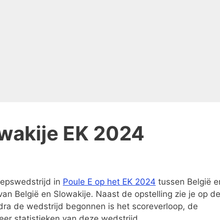
owakije EK 2024
oepswedstrijd in
Poule E op het EK 2024
tussen België e
van België en Slowakije. Naast de opstelling zie je op d
dra de wedstrijd begonnen is het scoreverloop, de
er statistieken van deze wedstrijd.