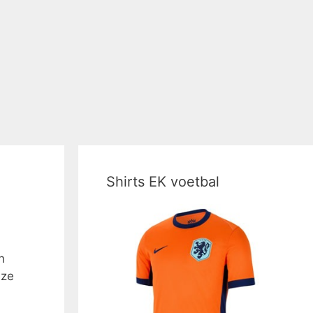
Shirts EK voetbal
n
eze