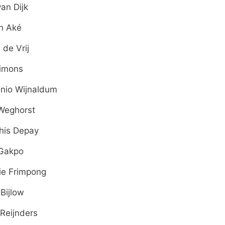
van Dijk
n Aké
 de Vrij
Simons
inio Wijnaldum
Weghorst
is Depay
Gakpo
ie Frimpong
 Bijlow
i Reijnders