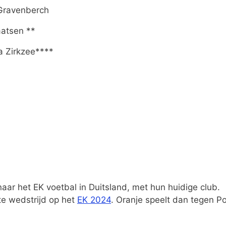
Gravenberch
aatsen **
a Zirkzee****
ar het EK voetbal in Duitsland, met hun huidige club.
te wedstrijd op het
EK 2024
. Oranje speelt dan tegen Po