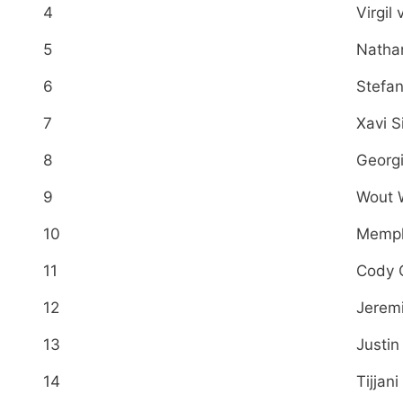
4
Virgil 
5
Natha
6
Stefan
7
Xavi 
8
Georg
9
Wout 
10
Memph
11
Cody 
12
Jerem
13
Justin
14
Tijjan