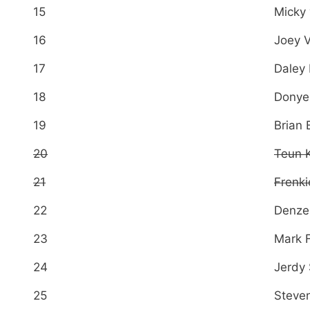
15
Micky
16
Joey 
17
Daley 
18
Donye
19
Brian
20
Teun 
21
Frenki
22
Denze
23
Mark 
24
Jerdy
25
Steven