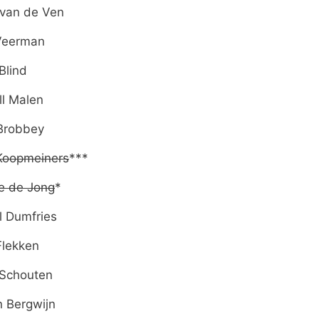
 van de Ven
Veerman
Blind
ll Malen
 Brobbey
Koopmeiners
***
e de Jong
*
l Dumfries
Flekken
 Schouten
 Bergwijn