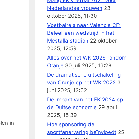
Matig EK voetbal 2025 voor
Nederlandse vrouwen
23
oktober 2025, 11:30
Voetbalreis naar Valencia CF:
Beleef een wedstrijd in het
Mestalla stadion
22 oktober
2025, 12:59
Alles over het WK 2026 rondom
Oranje
30 juli 2025, 16:28
De dramatische uitschakeling
van Oranje op het WK 2022
3
juni 2025, 12:02
De impact van het EK 2024 op
de Duitse economie
29 april
2025, 15:39
len in
Hoe sponsoring de
sportfanervaring beïnvloedt
25