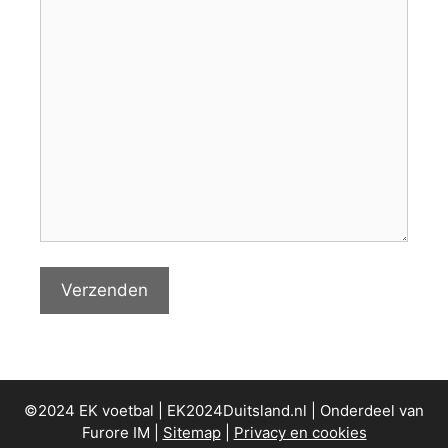
©2024 EK voetbal | EK2024Duitsland.nl | Onderdeel van
Furore IM |
Sitemap
|
Privacy en cookies