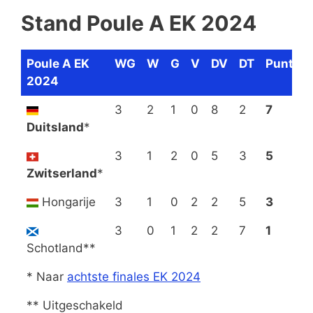
Stand Poule A EK 2024
Poule A EK
WG
W
G
V
DV
DT
Punten
2024
3
2
1
0
8
2
7
Duitsland
*
3
1
2
0
5
3
5
Zwitserland
*
Hongarije
3
1
0
2
2
5
3
3
0
1
2
2
7
1
Schotland**
* Naar
achtste finales EK 2024
** Uitgeschakeld