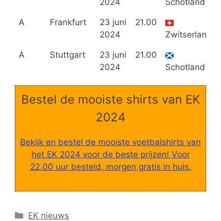
2024
Schotland
A
Frankfurt
23 juni
21.00
2024
Zwitserland
A
Stuttgart
23 juni
21.00
2024
Schotland
Bestel de mooiste shirts van EK
2024
Bekijk en bestel de mooiste voetbalshirts van
het EK 2024 voor de beste prijzen! Voor
22.00 uur besteld, morgen gratis in huis.
Categorieën
EK nieuws