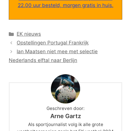
22.00 uur besteld, morgen gratis in huis.
Categorieën
EK nieuws
Opstellingen Portugal Frankrijk
Ian Maatsen niet mee met selectie
Nederlands elftal naar Berlijn
Geschreven door:
Arne Gartz
Als sportjournalist volg ik alle grote