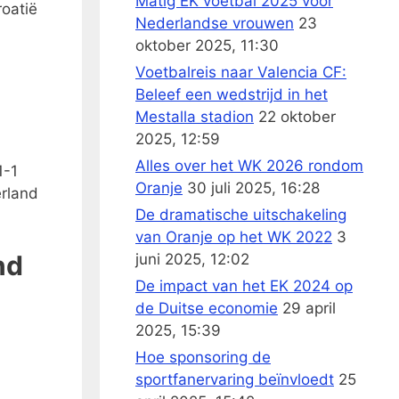
Matig EK voetbal 2025 voor
roatië
Nederlandse vrouwen
23
oktober 2025, 11:30
Voetbalreis naar Valencia CF:
Beleef een wedstrijd in het
Mestalla stadion
22 oktober
2025, 12:59
Alles over het WK 2026 rondom
1-1
Oranje
30 juli 2025, 16:28
erland
De dramatische uitschakeling
van Oranje op het WK 2022
3
nd
juni 2025, 12:02
De impact van het EK 2024 op
de Duitse economie
29 april
2025, 15:39
Hoe sponsoring de
sportfanervaring beïnvloedt
25