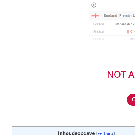
NOT A
Inhoudsopgave
[
verberg
]