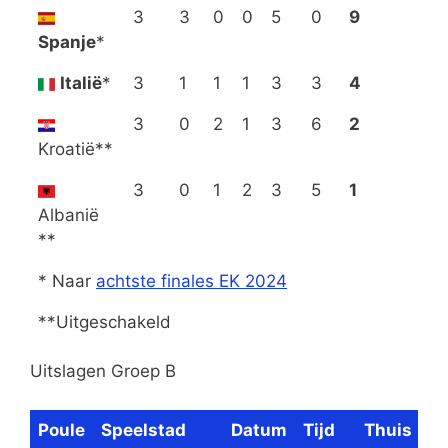
3
3
0
0
5
0
9
Spanje
*
Italië
*
3
1
1
1
3
3
4
3
0
2
1
3
6
2
Kroatië**
3
0
1
2
3
5
1
Albanië
**
* Naar
achtste finales EK 2024
**Uitgeschakeld
Uitslagen Groep B
Poule
Speelstad
Datum
Tijd
Thuis