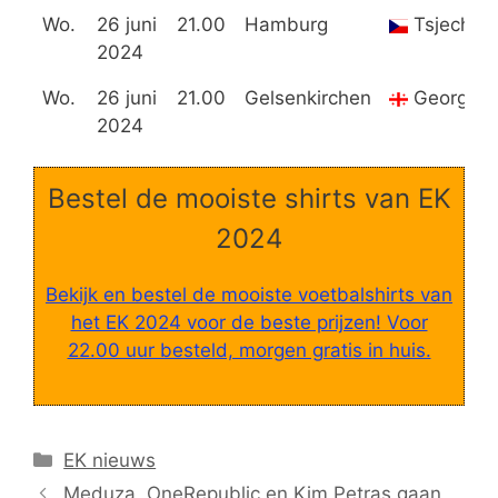
Wo.
26 juni
21.00
Hamburg
Tsjechië
2024
Wo.
26 juni
21.00
Gelsenkirchen
Georgië
2024
Bestel de mooiste shirts van EK
2024
Bekijk en bestel de mooiste voetbalshirts van
het EK 2024 voor de beste prijzen! Voor
22.00 uur besteld, morgen gratis in huis.
Categorieën
EK nieuws
Meduza, OneRepublic en Kim Petras gaan