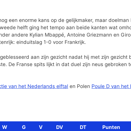
k nog een enorme kans op de gelijkmaker, maar doelman
weede helft ging het tempo aan beide kanten wat omh
 onder andere Kylian Mbappé, Antoine Griezmann en Gir
nrijk: einduitslag 1-0 voor Frankrijk.
blesseerd aan zijn gezicht nadat hij met zijn gezicht b
. De Franse spits lijkt in dat duel zijn neus gebroken t
ctie van het Nederlands elftal
en Polen
Poule D van het
W
G
V
DV
DT
Punten