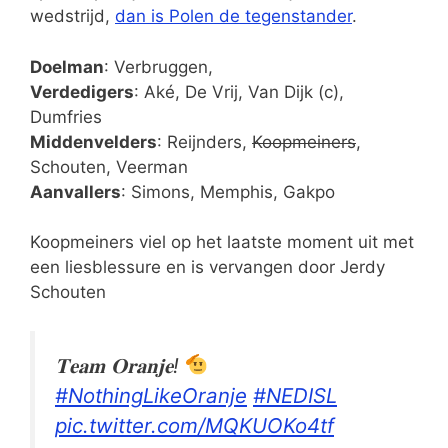
wedstrijd,
dan is Polen de tegenstander
.
Doelman
: Verbruggen,
Verdedigers
: Aké, De Vrij, Van Dijk (c),
Dumfries
Middenvelders
: Reijnders,
Koopmeiners
,
Schouten, Veerman
Aanvallers
: Simons, Memphis, Gakpo
Koopmeiners viel op het laatste moment uit met
een liesblessure en is vervangen door Jerdy
Schouten
𝐓𝐞𝐚𝐦 𝐎𝐫𝐚𝐧𝐣𝐞!
#NothingLikeOranje
#NEDISL
pic.twitter.com/MQKUOKo4tf