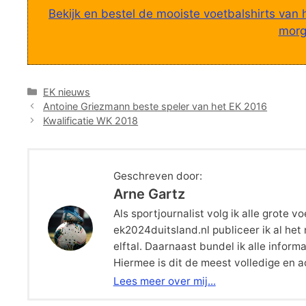
Bekijk en bestel de mooiste voetbalshirts van 
morge
Categorieën
EK nieuws
Antoine Griezmann beste speler van het EK 2016
Kwalificatie WK 2018
Geschreven door:
Arne Gartz
Als sportjournalist volg ik alle grote
ek2024duitsland.nl publiceer ik al he
elftal. Daarnaast bundel ik alle inform
Hiermee is dit de meest volledige en 
Lees meer over mij...