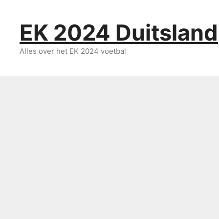
Ga
naar
EK 2024 Duitsland
de
inhoud
Alles over het EK 2024 voetbal