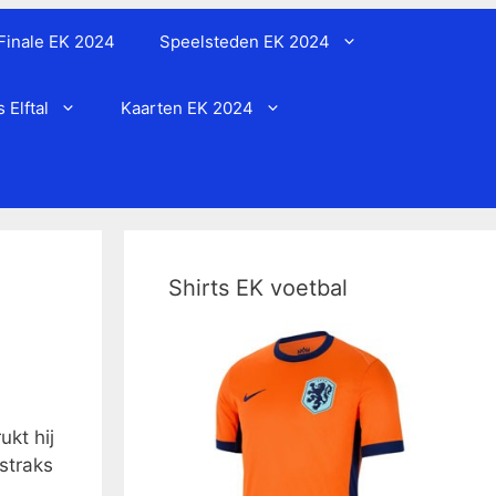
Finale EK 2024
Speelsteden EK 2024
Elftal
Kaarten EK 2024
Shirts EK voetbal
kt hij
 straks