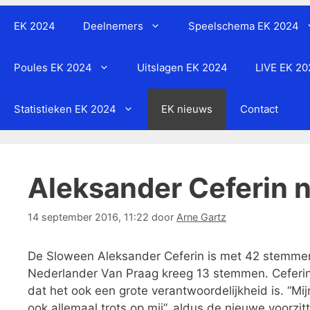
EK 2024
Deelnemers
Speelschema EK 2024
Poules EK 2024
Uitslagen EK 2024
LIVE EK 2
Statistieken EK 2024
EK nieuws
Contact
Aleksander Ceferin 
14 september 2016, 11:22
door
Arne Gartz
De Sloween Aleksander Ceferin is met 42 stemmen
Nederlander Van Praag kreeg 13 stemmen. Ceferin 
dat het ook een grote verantwoordelijkheid is. “Mijn 
ook allemaal trots op mij”, aldus de nieuwe voorzitt