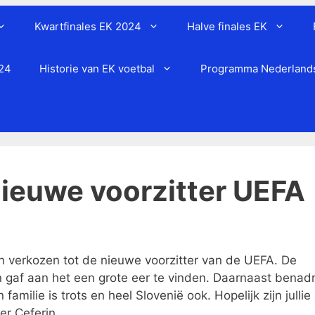
Kwartfinales EK 2024
Halve finales EK
024
Historie van EK voetbal
Programma Nederlands 
nieuwe voorzitter UEFA
 verkozen tot de nieuwe voorzitter van de UEFA. De
gaf aan het een grote eer te vinden. Daarnaast benadru
familie is trots en heel Slovenië ook. Hopelijk zijn jullie
er Ceferin.