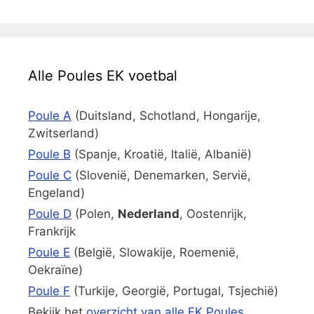
Alle Poules EK voetbal
Poule A
(Duitsland, Schotland, Hongarije,
Zwitserland)
Poule B
(Spanje, Kroatië, Italië, Albanië)
Poule C
(Slovenië, Denemarken, Servië,
Engeland)
Poule D
(Polen,
Nederland
, Oostenrijk,
Frankrijk
Poule E
(België, Slowakije, Roemenië,
Oekraïne)
Poule F
(Turkije, Georgië, Portugal, Tsjechië)
Bekijk het
overzicht van alle EK Poules