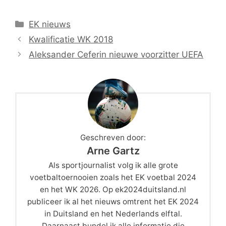
Categorieën
EK nieuws
Kwalificatie WK 2018
Aleksander Ceferin nieuwe voorzitter UEFA
Geschreven door:
Arne Gartz
Als sportjournalist volg ik alle grote
voetbaltoernooien zoals het EK voetbal 2024
en het WK 2026. Op ek2024duitsland.nl
publiceer ik al het nieuws omtrent het EK 2024
in Duitsland en het Nederlands elftal.
Daarnaast bundel ik alle informatie die