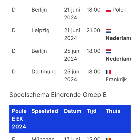
D
Berlijn
21 juni
18.00
Polen
2024
D
Leipzig
21 juni
21.00
2024
Nederland
D
Berlijn
25 juni
18.00
2024
Nederland
D
Dortmund
25 juni
18.00
2024
Frankrijk
Speelschema Eindronde Groep E
Poule
Speelstad
Datum
Tijd
Thuis
U
E EK
2024
E
München
17 juni
15.00