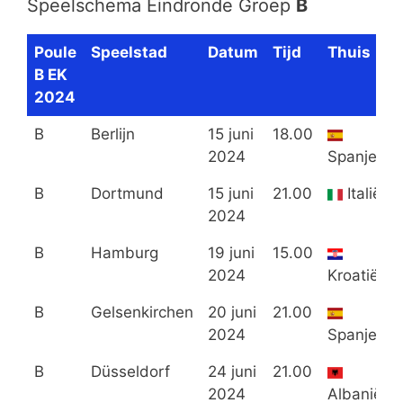
Speelschema Eindronde Groep
B
Poule
Speelstad
Datum
Tijd
Thuis
B EK
2024
B
Berlijn
15 juni
18.00
2024
Spanje
B
Dortmund
15 juni
21.00
Italië
2024
B
Hamburg
19 juni
15.00
2024
Kroatië
B
Gelsenkirchen
20 juni
21.00
2024
Spanje
B
Düsseldorf
24 juni
21.00
2024
Albanië