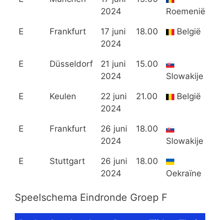
2024
Roemenië
O
E
Frankfurt
17 juni
18.00
België
2024
S
E
Düsseldorf
21 juni
15.00
2024
Slowakije
O
E
Keulen
22 juni
21.00
België
2024
R
E
Frankfurt
26 juni
18.00
2024
Slowakije
R
E
Stuttgart
26 juni
18.00
2024
Oekraïne
Speelschema Eindronde Groep F