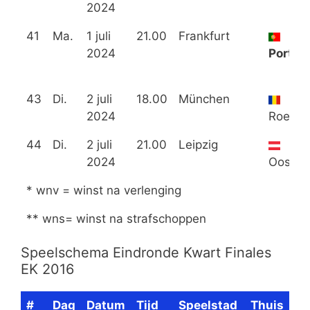
2024
41
Ma.
1 juli
21.00
Frankfurt
2024
Portug
43
Di.
2 juli
18.00
München
2024
Roemen
44
Di.
2 juli
21.00
Leipzig
2024
Oostenr
* wnv = winst na verlenging
** wns= winst na strafschoppen
Speelschema Eindronde Kwart Finales
EK 2016
#
Dag
Datum
Tijd
Speelstad
Thuis