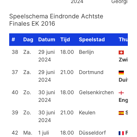
2024
Georgië
Speelschema Eindronde Achtste
Finales EK 2016
#
Dag
Datum
Tijd
Speelstad
Thuis
38
Za.
29 juni
18.00
Berlijn
2024
Zwitse
37
Za.
29 juni
21.00
Dortmund
2024
Duitsl
40
Zo.
30 juni
18.00
Gelsenkirchen
2024
Engela
39
Zo.
30 juni
21.00
Keulen
Spa
2024
42
Ma.
1 juli
18.00
Düsseldorf
Fran