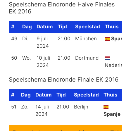
Speelschema Eindronde Halve Finales
EK 2016
#
Dag
Datum
Tijd
Speelstad
Thuis
49
Di.
9 juli
21.00
München
Spanje
2024
50
Wo.
10 juli
21.00
Dortmund
2024
Nederland
Speelschema Eindronde Finale EK 2016
#
Dag
Datum
Tijd
Speelstad
Thuis
Ui
51
Zo.
14 juli
21.00
Berlijn
2024
Spanje
En