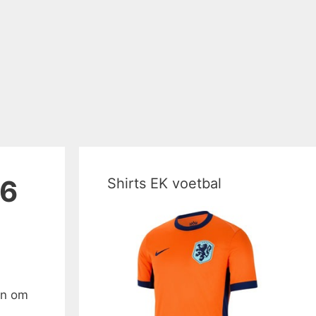
16
Shirts EK voetbal
en om