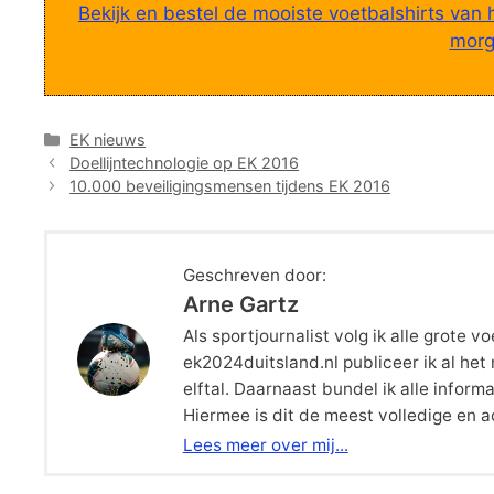
Bekijk en bestel de mooiste voetbalshirts van 
morge
Categorieën
EK nieuws
Doellijntechnologie op EK 2016
10.000 beveiligingsmensen tijdens EK 2016
Geschreven door:
Arne Gartz
Als sportjournalist volg ik alle grote
ek2024duitsland.nl publiceer ik al he
elftal. Daarnaast bundel ik alle inform
Hiermee is dit de meest volledige en 
Lees meer over mij...